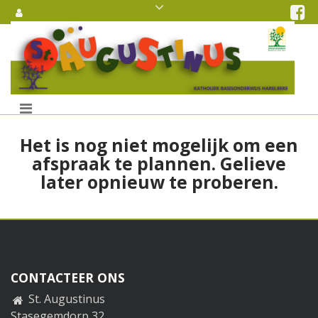
Skip
Fa
to
content
LEERKRACHTEN
Het is nog niet mogelijk om een
afspraak te plannen. Gelieve
later opnieuw te proberen.
CONTACTEER ONS
St. Augustinus
Stasegemdorp 32